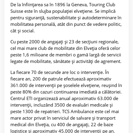
De la înființarea sa în 1896 la Geneva, Touring Club
Suisse este în slujba populației elvețiene. Se implică
pentru siguranță, sustenabilitate și autodeterminare în
mobilitatea personală, atât din punct de vedere politic,
cât și social.
Cu peste 2000 de angajați și 23 de secțiuni regionale,
cel mai mare club de mobilitate din Elveția oferă celor
peste 1,6 milioane de membri o gamă largă de servicii
legate de mobilitate, sănătate și activități de agrement.
La fiecare 70 de secunde are loc o intervenție. În
fiecare an, 200 de patrule efectuează aproximativ
361.000 de intervenții pe șoselele elvețiene, reușind în
peste 80% din cazuri continuarea imediată a călătoriei.
Centrul ETI organizează anual aproximativ 63.000 de
intervenții, incluzând 3500 de evaluări medicale și
peste 1300 de repatrieri. TCS Ambulance este cel mai
mare actor privat în serviciul de salvare și transport
medical din Elveția, cu 400 de angajați, 22 de baze
logistice și aproximativ 45.000 de intervenții pe an.