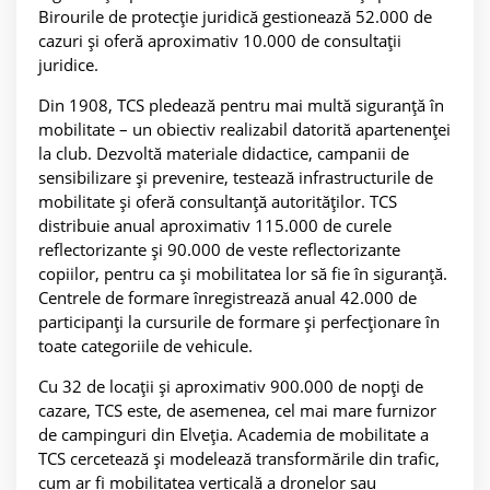
Birourile de protecție juridică gestionează 52.000 de
cazuri și oferă aproximativ 10.000 de consultații
juridice.
Din 1908, TCS pledează pentru mai multă siguranță în
mobilitate – un obiectiv realizabil datorită apartenenței
la club. Dezvoltă materiale didactice, campanii de
sensibilizare și prevenire, testează infrastructurile de
mobilitate și oferă consultanță autorităților. TCS
distribuie anual aproximativ 115.000 de curele
reflectorizante și 90.000 de veste reflectorizante
copiilor, pentru ca și mobilitatea lor să fie în siguranță.
Centrele de formare înregistrează anual 42.000 de
participanți la cursurile de formare și perfecționare în
toate categoriile de vehicule.
Cu 32 de locații și aproximativ 900.000 de nopți de
cazare, TCS este, de asemenea, cel mai mare furnizor
de campinguri din Elveția. Academia de mobilitate a
TCS cercetează și modelează transformările din trafic,
cum ar fi mobilitatea verticală a dronelor sau