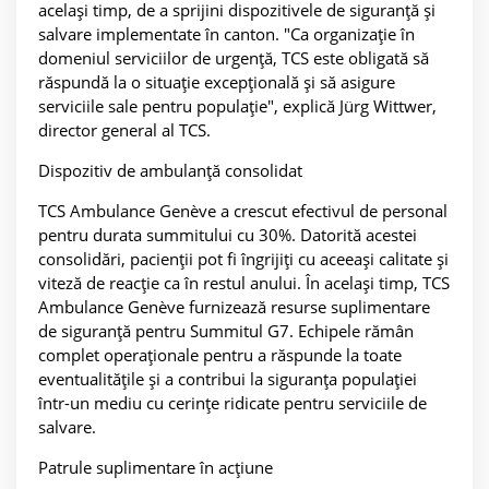
același timp, de a sprijini dispozitivele de siguranță și
salvare implementate în canton. "Ca organizație în
domeniul serviciilor de urgență, TCS este obligată să
răspundă la o situație excepțională și să asigure
serviciile sale pentru populație", explică Jürg Wittwer,
director general al TCS.
Dispozitiv de ambulanță consolidat
TCS Ambulance Genève a crescut efectivul de personal
pentru durata summitului cu 30%. Datorită acestei
consolidări, pacienții pot fi îngrijiți cu aceeași calitate și
viteză de reacție ca în restul anului. În același timp, TCS
Ambulance Genève furnizează resurse suplimentare
de siguranță pentru Summitul G7. Echipele rămân
complet operaționale pentru a răspunde la toate
eventualitățile și a contribui la siguranța populației
într-un mediu cu cerințe ridicate pentru serviciile de
salvare.
Patrule suplimentare în acțiune