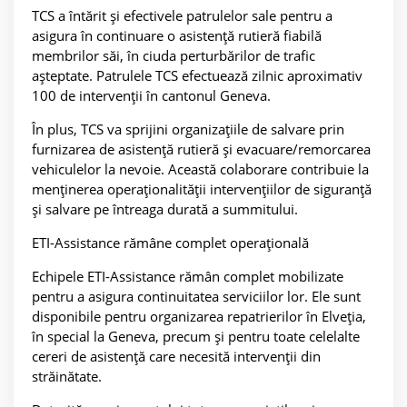
TCS a întărit și efectivele patrulelor sale pentru a
asigura în continuare o asistență rutieră fiabilă
membrilor săi, în ciuda perturbărilor de trafic
așteptate. Patrulele TCS efectuează zilnic aproximativ
100 de intervenții în cantonul Geneva.
În plus, TCS va sprijini organizațiile de salvare prin
furnizarea de asistență rutieră și evacuare/remorcarea
vehiculelor la nevoie. Această colaborare contribuie la
menținerea operaționalității intervențiilor de siguranță
și salvare pe întreaga durată a summitului.
ETI-Assistance rămâne complet operațională
Echipele ETI-Assistance rămân complet mobilizate
pentru a asigura continuitatea serviciilor lor. Ele sunt
disponibile pentru organizarea repatrierilor în Elveția,
în special la Geneva, precum și pentru toate celelalte
cereri de asistență care necesită intervenții din
străinătate.