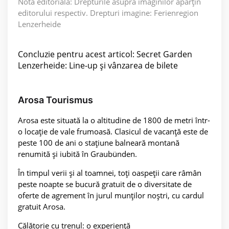
Notă editorială: Drepturile asupra imaginilor aparțin
editorului respectiv. Drepturi imagine: Ferienregion
Lenzerheide
Concluzie pentru acest articol: Secret Garden
Lenzerheide: Line-up și vânzarea de bilete
Arosa Tourismus
Arosa este situată la o altitudine de 1800 de metri într-
o locație de vale frumoasă. Clasicul de vacanță este de
peste 100 de ani o stațiune balneară montană
renumită și iubită în Graubünden.
În timpul verii și al toamnei, toți oaspeții care râmân
peste noapte se bucură gratuit de o diversitate de
oferte de agrement în jurul munților noștri, cu cardul
gratuit Arosa.
Călătorie cu trenul: o experiență