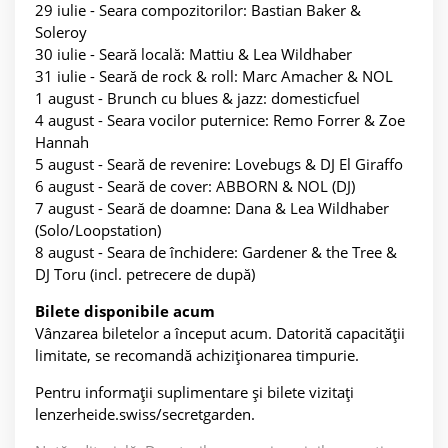
29 iulie - Seara compozitorilor: Bastian Baker &
Soleroy
30 iulie - Seară locală: Mattiu & Lea Wildhaber
31 iulie - Seară de rock & roll: Marc Amacher & NOL
1 august - Brunch cu blues & jazz: domesticfuel
4 august - Seara vocilor puternice: Remo Forrer & Zoe
Hannah
5 august - Seară de revenire: Lovebugs & DJ El Giraffo
6 august - Seară de cover: ABBORN & NOL (DJ)
7 august - Seară de doamne: Dana & Lea Wildhaber
(Solo/Loopstation)
8 august - Seara de închidere: Gardener & the Tree &
DJ Toru (incl. petrecere de după)
Bilete disponibile acum
Vânzarea biletelor a început acum. Datorită capacității
limitate, se recomandă achiziționarea timpurie.
Pentru informații suplimentare și bilete vizitați
lenzerheide.swiss/secretgarden.