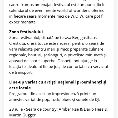
cadru frumos amenajat, festivalul este un punct fix în
calendarul de evenimente world of wonders, oferind
în fiecare seară momente mici de W.O.W. care pot fi
experimentate.
Zona festivalului
Zona festivalului, situată pe terasa Berggasthaus
Crest'ota, oferă tot ce este necesar pentru o seară de
vară relaxată pentru mari și mici: preparate culinare
regionale, băuturi, șezlonguri, o priveliște minunată și
apusuri de soare superbe. Oaspeții pot ajunge la
locația festivalului fie pe jos, fie confortabil cu serviciul
de transport.
Line-up variat cu artiști naționali proeminenți și
acte locale
Programul din acest an impresionează printr-un
amestec variat de pop, rock, blues și sunete de DJ:
28 iulie - Seară de country: Amber Rae & Dario Hess &
Martin Gugger