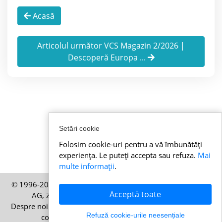
Acasă
Articolul următor VCS Magazin 2/2026 |
Descoperă Europa ...
Setări cookie
Folosim cookie-uri pentru a vă îmbunătăți
experiența. Le puteți accepta sau refuza.
Mai
multe informații
.
© 1996-2026 Stirielvetiene.ro – O publicație a HELP Media
Acceptă toate
AG, Zürich, Elveția – Toate drepturile rezervate
Despre noi
|
Imprint
|
Termeni și condiții
|
Politica privind
Refuză cookie-urile neesențiale
cookie-urile
|
Politica de confidențialitate