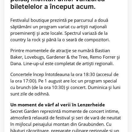
biletelelor a început acum.
Festivalul boutique prezintă pe parcursul a două
săptămâni un program variat cu artiști naționali
proeminenți și acte locale. Spectrul variază de la
country la rock și până la o seară de compozitori.
Printre momentele de atracție se numără Bastian
Baker, Lovebugs, Gardener & the Tree, Remo Forrer și
Dana. Line-up-ul este completat de artiști regionali.
Concertele încep întotdeauna la ora 18:30 (accesul de
la ora 17:00). Pe 1 august are loc un program special
cu brunch (de la ora 10:30) și concert. Duminica și luni
sunt zile de odihnă.
Un moment de vârf al verii în Lenzerheide
Secret Garden reprezintă momente de concert intime,
atmosferă relaxată de festival și seri de vară de neuitat
în mijlocul peisajului montan din Graubünden. Cu
băuturi răcoritoare, preparate culinare regionale și un