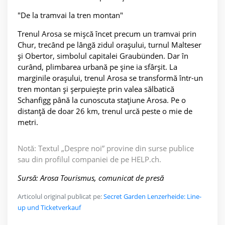
"De la tramvai la tren montan"
Trenul Arosa se mișcă încet precum un tramvai prin
Chur, trecând pe lângă zidul orașului, turnul Malteser
și Obertor, simbolul capitalei Graubünden. Dar în
curând, plimbarea urbană pe șine ia sfârșit. La
marginile orașului, trenul Arosa se transformă într-un
tren montan și șerpuiește prin valea sălbatică
Schanfigg până la cunoscuta stațiune Arosa. Pe o
distanță de doar 26 km, trenul urcă peste o mie de
metri.
Notă: Textul „Despre noi” provine din surse publice
sau din profilul companiei de pe HELP.ch.
Sursă: Arosa Tourismus, comunicat de presă
Articolul original publicat pe:
Secret Garden Lenzerheide: Line-
up und Ticketverkauf