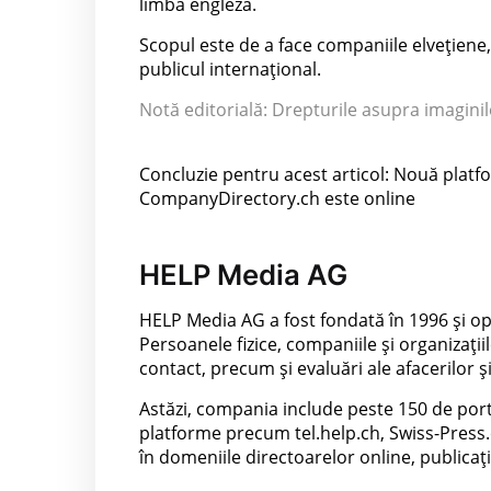
limba engleză.
Scopul este de a face companiile elvețiene
publicul internațional.
Notă editorială: Drepturile asupra imaginil
Concluzie pentru acest articol: Nouă platf
CompanyDirectory.ch este online
HELP Media AG
HELP Media AG a fost fondată în 1996 și ope
Persoanele fizice, companiile și organizații
contact, precum și evaluări ale afacerilor și 
Astăzi, compania include peste 150 de port
platforme precum tel.help.ch, Swiss-Press
în domeniile directoarelor online, publicații