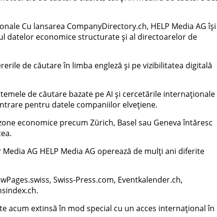
naționale Cu lansarea CompanyDirectory.ch, HELP Media AG își
l datelor economice structurate și al directoarelor de
erile de căutare în limba engleză și pe vizibilitatea digitală
temele de căutare bazate pe AI și cercetările internaționale
intrare pentru datele companiilor elvețiene.
i zone economice precum Zürich, Basel sau Geneva întăresc
tea.
LP Media AG HELP Media AG operează de mulți ani diferite
llowPages.swiss, Swiss-Press.com, Eventkalender.ch,
sindex.ch.
e acum extinsă în mod special cu un acces internațional în