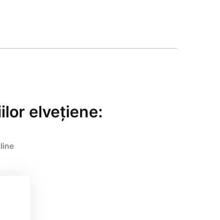
lor elvețiene:
line