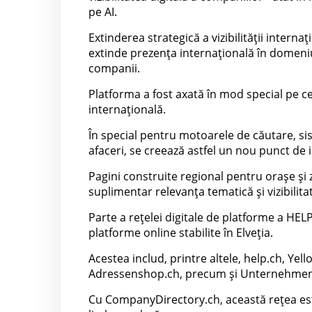
pe AI.
Extinderea strategică a vizibilității inter
extinde prezența internațională în domeniu
companii.
Platforma a fost axată în mod special pe cer
internațională.
În special pentru motoarele de căutare, sis
afaceri, se creează astfel un nou punct de 
Pagini construite regional pentru orașe ș
suplimentar relevanța tematică și vizibilita
Parte a rețelei digitale de platforme a HE
platforme online stabilite în Elveția.
Acestea includ, printre altele, help.ch, Ye
Adressenshop.ch, precum și Unternehmen
Cu CompanyDirectory.ch, această rețea est