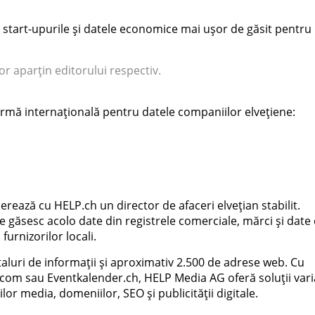
, start-upurile și datele economice mai ușor de găsit pentru
or aparțin editorului respectiv.
ormă internațională pentru datele companiilor elvețiene:
rează cu HELP.ch un director de afaceri elvețian stabilit.
le găsesc acolo date din registrele comerciale, mărci și date
furnizorilor locali.
aluri de informații și aproximativ 2.500 de adrese web. Cu
.com sau Eventkalender.ch, HELP Media AG oferă soluții vari
lor media, domeniilor, SEO și publicității digitale.