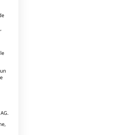
de
,
le
 un
le
 AG.
ne,