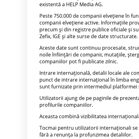
existentă a HELP Media AG.
Peste 750.000 de companii elvețiene în fun
companii elvețiene active. Informațiile pr
precum și din registre publice oficiale și 
Zefix, IGE și alte surse de date structurate.
Aceste date sunt continuu procesate, struct
noile înființări de companii, mutațiile, șter
companiilor pot fi publicate zilnic.
Intrare internațională, detalii locale ale
punct de intrare internațional în limba engl
sunt furnizate prin intermediul platformei 
Utilizatorii ajung de pe paginile de prezent
profilurile companiilor.
Aceasta combină vizibilitatea internaționa
Tocmai pentru utilizatorii internaționali s
fără a renunța la profunzimea detaliilor.