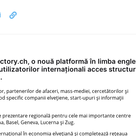
tory.ch, o nouă platformă în limba engl
utilizatorilor internaționali acces structu
.
, partenerilor de afaceri, mass-mediei, cercetătorilor și
mod specific companii elvețiene, start-upuri și informații
de prezentare regională pentru cele mai importante centre
na, Basel, Geneva, Lucerna și Zug.
ernațional în economia elvețiană și completează rețeaua