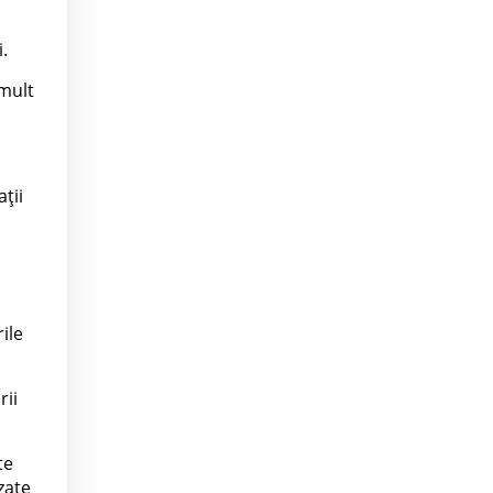
.
 mult
ții
ile
rii
te
zate