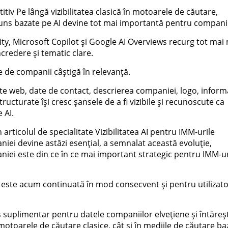
itiv Pe lângă vizibilitatea clasică în motoarele de căutare,
spuns bazate pe AI devine tot mai importantă pentru companii
y, Microsoft Copilot și Google AI Overviews recurg tot mai
ncredere și tematic clare.
e de companii câștigă în relevanță.
te web, date de contact, descrierea companiei, logo, informa
tructurate își cresc șansele de a fi vizibile și recunoscute ca
 AI.
 articolul de specialitate Vizibilitatea AI pentru IMM-urile
niei devine astăzi esențial, a semnalat această evoluție,
niei este din ce în ce mai important strategic pentru IMM-ur
este acum continuată în mod consecvent și pentru utilizato
suplimentar pentru datele companiilor elvețiene și întăreș
n motoarele de căutare clasice, cât și în mediile de căutare ba