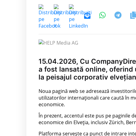
15.04.2026, Cu CompanyDirec
a fost lansată online, oferind 
la peisajul corporativ elvețian
Noua pagină web se adresează investitorilor
utilizatorilor internaționali care caută în 
economice.
În prezent, accentul este pus pe paginile 
economice din Elveția, inclusiv Zürich, Ber
Platforma servește ca punct de intrare int