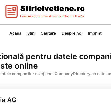
Acasă
Știri
Căutare
Despre noi
Imprint
ională pentru datele companii
ste online
datele companiilor elvețiene: CompanyDirectory.ch este on
ia AG