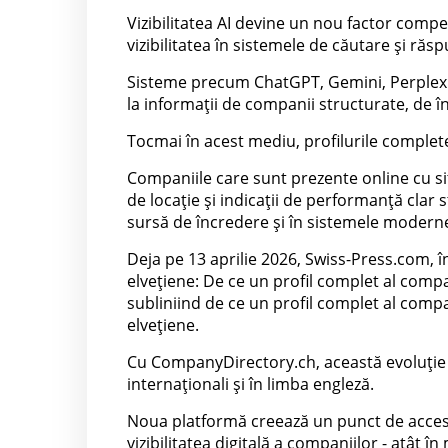
Vizibilitatea AI devine un nou factor compet
vizibilitatea în sistemele de căutare și ră
Sisteme precum ChatGPT, Gemini, Perplexit
la informații de companii structurate, de î
Tocmai în acest mediu, profilurile complet
Companiile care sunt prezente online cu si
de locație și indicații de performanță clar s
sursă de încredere și în sistemele moderne
Deja pe 13 aprilie 2026, Swiss-Press.com, în
elvețiene: De ce un profil complet al compa
subliniind de ce un profil complet al compa
elvețiene.
Cu CompanyDirectory.ch, această evoluție 
internaționali și în limba engleză.
Noua platformă creează un punct de acces 
vizibilitatea digitală a companiilor - atât î