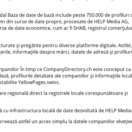
dal Baza de date de bază include peste 750.000 de profiluri 
ovin din surse de date proprii, procesate de HELP Media AG,
surse de date economice, cum ar fi SHAB, registrul comerțului
urate și pregătite pentru diverse platforme digitale. Astfel,
gerile, informațiile despre mărci, datele de adresă și profiluri
 companiilor În timp ce CompanyDirectory.ch este conceput ca
eză, profilurile detaliate ale companiilor și informațiile loca
stabilite YellowPages.swiss.
are regională direct la registrele locale corespunzătoare și
lă cu infrastructura locală de date dezvoltată de HELP Media
e creează astfel un acces simplu la datele companiilor elveție