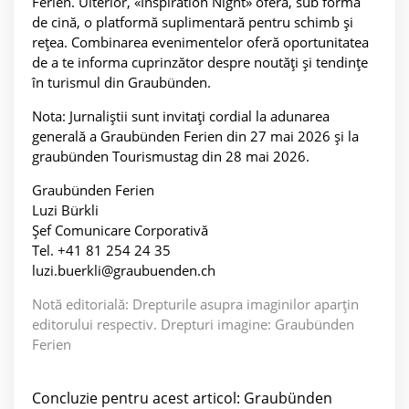
Ferien. Ulterior, «Inspiration Night» oferă, sub formă
de cină, o platformă suplimentară pentru schimb și
rețea. Combinarea evenimentelor oferă oportunitatea
de a te informa cuprinzător despre noutăți și tendințe
în turismul din Graubünden.
Nota: Jurnaliștii sunt invitați cordial la adunarea
generală a Graubünden Ferien din 27 mai 2026 și la
graubünden Tourismustag din 28 mai 2026.
Graubünden Ferien
Luzi Bürkli
Șef Comunicare Corporativă
Tel. +41 81 254 24 35
luzi.buerkli@graubuenden.ch
Notă editorială: Drepturile asupra imaginilor aparțin
editorului respectiv. Drepturi imagine: Graubünden
Ferien
Concluzie pentru acest articol: Graubünden