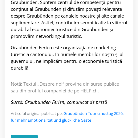
Graubünden. Suntem centrul de competență pentru
conținut al Graubünden și difuzăm povești relevante
despre Graubünden pe canalele noastre și alte canale
suplimentare. Astfel, contribuim semnificativ la viitorul
durabil al economiei turistice din Graubünden și
promovăm networking-ul turistic.
Graubünden Ferien este organizația de marketing
turistic a cantonului. În numele membrilor noștri și al
guvernului, ne implicăm pentru o economie turistică
durabilă.
Notă: Textul „Despre noi” provine din surse publice
sau din profilul companiei de pe HELP.ch.
Sursă: Graubünden Ferien, comunicat de presă
Articolul original publicat pe:
Graubünden Tourismustag 2026:
für mehr Emotionalität und glückliche Gäste