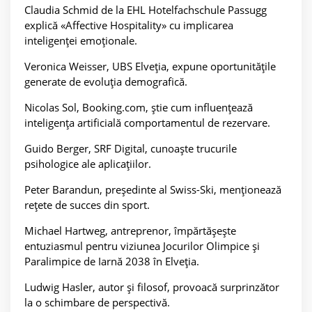
Claudia Schmid de la EHL Hotelfachschule Passugg
explică «Affective Hospitality» cu implicarea
inteligenței emoționale.
Veronica Weisser, UBS Elveția, expune oportunitățile
generate de evoluția demografică.
Nicolas Sol, Booking.com, știe cum influențează
inteligența artificială comportamentul de rezervare.
Guido Berger, SRF Digital, cunoaște trucurile
psihologice ale aplicațiilor.
Peter Barandun, președinte al Swiss-Ski, menționează
rețete de succes din sport.
Michael Hartweg, antreprenor, împărtășește
entuziasmul pentru viziunea Jocurilor Olimpice și
Paralimpice de Iarnă 2038 în Elveția.
Ludwig Hasler, autor și filosof, provoacă surprinzător
la o schimbare de perspectivă.