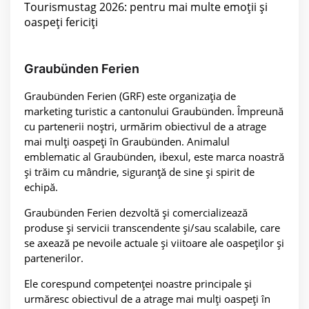
Tourismustag 2026: pentru mai multe emoții și
oaspeți fericiți
Graubünden Ferien
Graubünden Ferien (GRF) este organizația de
marketing turistic a cantonului Graubünden. Împreună
cu partenerii noștri, urmărim obiectivul de a atrage
mai mulți oaspeți în Graubünden. Animalul
emblematic al Graubünden, ibexul, este marca noastră
și trăim cu mândrie, siguranță de sine și spirit de
echipă.
Graubünden Ferien dezvoltă și comercializează
produse și servicii transcendente și/sau scalabile, care
se axează pe nevoile actuale și viitoare ale oaspeților și
partenerilor.
Ele corespund competenței noastre principale și
urmăresc obiectivul de a atrage mai mulți oaspeți în