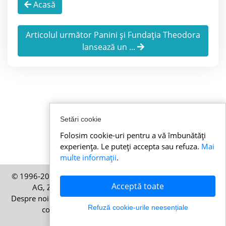
Acasă
Articolul următor Panini și Fundația Theodora
lansează un ...
Setări cookie
Folosim cookie-uri pentru a vă îmbunătăți
experiența. Le puteți accepta sau refuza.
Mai
multe informații
.
© 1996-2026 Stirielvetiene.ro – O publicație a HELP Media
Acceptă toate
AG, Zürich, Elveția – Toate drepturile rezervate
Despre noi
|
Imprint
|
Termeni și condiții
|
Politica privind
Refuză cookie-urile neesențiale
cookie-urile
|
Politica de confidențialitate