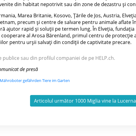
rovenite din habitat nepotrivit sau din zone de dezastru și conf
rmania, Marea Britanie, Kosovo, Țările de Jos, Austria, Elveția
Vietnam, precum și centre de salvare pentru animale aflate î
 ajutor rapid și soluții pe termen lung. În Elveția, fundația
e cooperare al Arosa Bärenland, primul centru de protecție 
lor pentru urșii salvați din condiții de captivitate precare.
e publice sau din profilul companiei de pe HELP.ch.
comunicat de presă
 Mähroboter gefährden Tiere im Garten
Articolul următor 1000 Miglia vine la Lucern