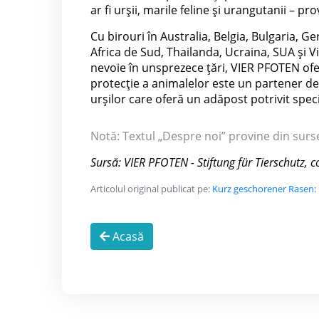
ar fi urșii, marile feline și urangutanii – p
Cu birouri în Australia, Belgia, Bulgaria, Ge
Africa de Sud, Thailanda, Ucraina, SUA și 
nevoie în unsprezece țări, VIER PFOTEN oferă
protecție a animalelor este un partener d
urșilor care oferă un adăpost potrivit specii
Notă: Textul „Despre noi” provine din surs
Sursă: VIER PFOTEN - Stiftung für Tierschutz, 
Articolul original publicat pe:
Kurz geschorener Rasen:
Acasă