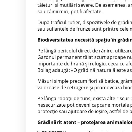
tăieturi și mutilări severe. De asemenea, am
sau câinii mici, pot fi afectate.
După traficul rutier, dispozitivele de grăd
sau suflantele de frunze sunt printre cele ma
Biodiversitatea necesită spațiu în grădi
Pe lângă pericolul direct de rănire, utiliza
Gazonul permanent tăiat scurt aproape nu o
importante de hrană și refugiu, ceea ce afect
Bollag adaugă: «O grădină naturală este as
Măsuri simple precum flori sălbatice, grăm
valoroase de retragere și promovează biodi
Pe lângă roboții de tuns, există alte riscur
nesecurizate pot deveni capcane mortale p
protecție sau ajutoare de ieșire, astfel de 
Grădinărit atent – protejarea animalelo