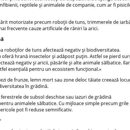
fibienii, reptilele și animalele de companie, cum ar fi pisicil
inărit motorizate precum roboții de tuns, trimmerele de iarb
i frecvente cauze artificiale de răniri la arici.
nă
rea roboților de tuns afectează negativ și biodiversitatea.
feră hrană insectelor și adăpost puțin. Astfel se pierd sur
ează negativ și aricii, păsările și alte animale sălbatice. Ila
tfel esențială pentru un ecosistem funcțional.»
ezi de frunze, lemn mort sau zone deloc tăiate creează locu
versitatea în grădină.
i: ferestrele de subsol deschise sau iazuri de grădină
entru animalele sălbatice. Cu mijloace simple precum grile
pericole pot fi reduse semnificativ.
r