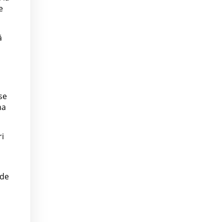
e
ă
se
na
ri
 de