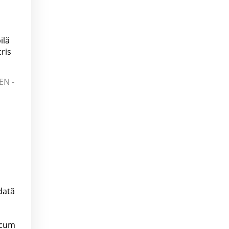
ilă
cris
EN -
dată
 cum