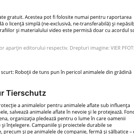
izate gratuit. Acestea pot fi folosite numai pentru raportarea
o licență simplă (ne-exclusivă, ne-transferabilă) și nepăsib
grafiilor și materialului video este permisă doar cu acordul s
or aparțin editorului respectiv. Drepturi imagine: VIER PFOT
 scurt: Roboții de tuns pun în pericol animalele din grădină
r Tierschutz
otecție a animalelor pentru animalele aflate sub influența
e, salvează animalele aflate în nevoie și le protejează. Fon
 Viena, organizația pledează pentru o lume în care oamenii
și înțelegere. Campaniile și proiectele durabile se
ze, precum și pe animalele de companie, fermă și sălbatice –