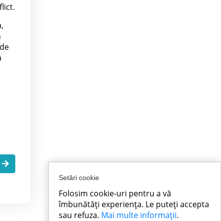
lict.
,
n
 de
a
a
Setări cookie
Folosim cookie-uri pentru a vă
îmbunătăți experiența. Le puteți accepta
sau refuza.
Mai multe informații
.