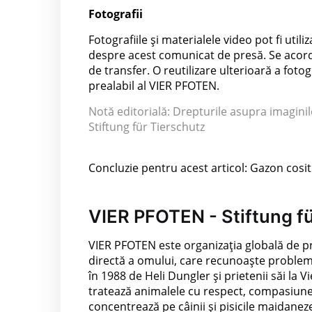
Fotografii
Fotografiile și materialele video pot fi util
despre acest comunicat de presă. Se acordă 
de transfer. O reutilizare ulterioară a foto
prealabil al VIER PFOTEN.
Notă editorială: Drepturile asupra imaginil
Stiftung für Tierschutz
Concluzie pentru acest articol: Gazon cosit
VIER PFOTEN - Stiftung fü
VIER PFOTEN este organizația globală de pr
directă a omului, care recunoaște problemel
în 1988 de Heli Dungler și prietenii săi la
tratează animalele cu respect, compasiune 
concentrează pe câinii și pisicile maidane