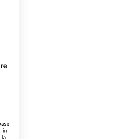
are
ioase
: în
 la