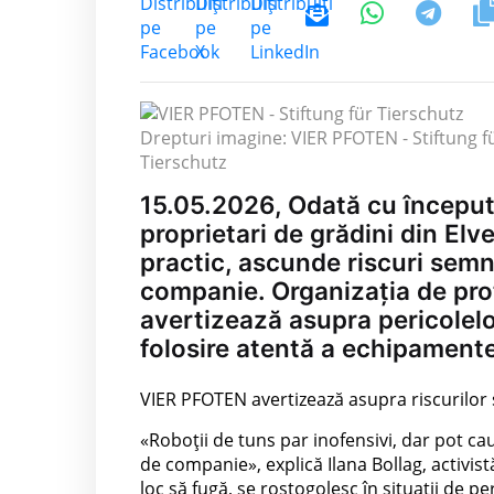
Drepturi imagine: VIER PFOTEN - Stiftung f
Tierschutz
15.05.2026, Odată cu începutu
proprietari de grădini din Elv
practic, ascunde riscuri semn
companie. Organizația de pro
avertizează asupra pericolel
folosire atentă a echipamente
VIER PFOTEN avertizează asupra riscurilor 
«Roboții de tuns par inofensivi, dar pot ca
de companie», explică Ilana Bollag, activistă
loc să fugă, se rostogolesc în situații de p