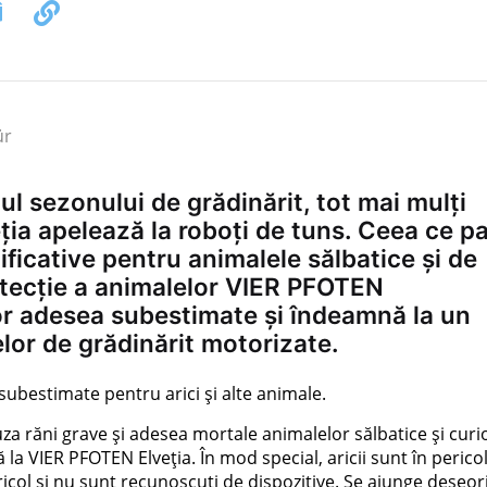
ür
l sezonului de grădinărit, tot mai mulți
eția apelează la roboți de tuns. Ceea ce p
ificative pentru animalele sălbatice și de
tecție a animalelor VIER PFOTEN
or adesea subestimate și îndeamnă la un
lor de grădinărit motorizate.
subestimate pentru arici și alte animale.
uza răni grave și adesea mortale animalelor sălbatice și cur
 la VIER PFOTEN Elveția. În mod special, aricii sunt în pericol
ericol și nu sunt recunoscuți de dispozitive. Se ajunge deseori