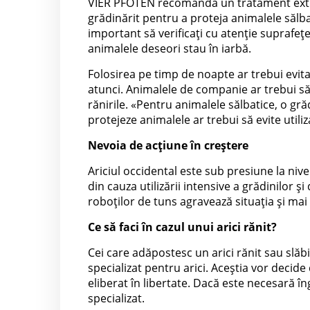
VIER PFOTEN recomandă un tratament extre
grădinărit pentru a proteja animalele sălbat
important să verificați cu atenție suprafe
animalele deseori stau în iarbă.
Folosirea pe timp de noapte ar trebui evit
atunci. Animalele de companie ar trebui să 
rănirile. «Pentru animalele sălbatice, o gr
protejeze animalele ar trebui să evite utili
Nevoia de acțiune în creștere
Ariciul occidental este sub presiune la nive
din cauza utilizării intensive a grădinilor 
roboților de tuns agravează situația și mai
Ce să faci în cazul unui arici rănit?
Cei care adăpostesc un arici rănit sau slăb
specializat pentru arici. Aceștia vor decid
eliberat în libertate. Dacă este necesară în
specializat.