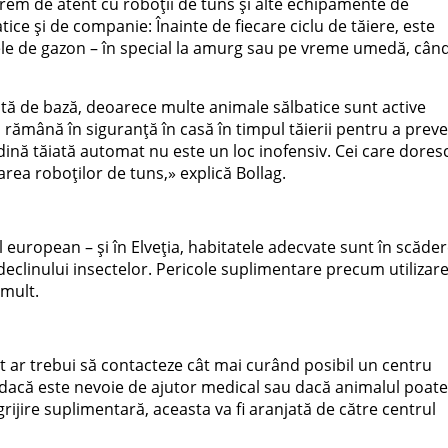
m de atent cu roboții de tuns și alte echipamente de
ice și de companie: Înainte de fiecare ciclu de tăiere, este
țele de gazon – în special la amurg sau pe vreme umedă, cân
ată de bază, deoarece multe animale sălbatice sunt active
rămână în siguranță în casă în timpul tăierii pentru a preve
ădină tăiată automat nu este un loc inofensiv. Cei care dores
zarea roboților de tuns,» explică Bollag.
l european – și în Elveția, habitatele adecvate sunt în scăde
și declinului insectelor. Pericole suplimentare precum utilizar
 mult.
it ar trebui să contacteze cât mai curând posibil un centru
e dacă este nevoie de ajutor medical sau dacă animalul poate 
grijire suplimentară, aceasta va fi aranjată de către centrul