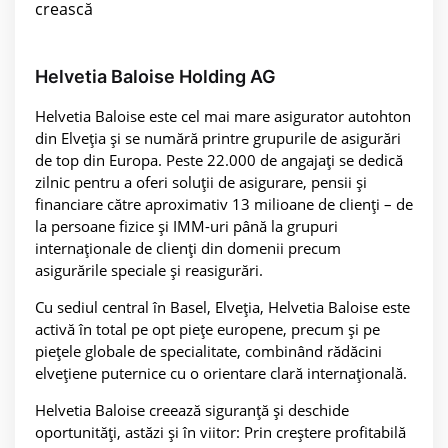
crească
Helvetia Baloise Holding AG
Helvetia Baloise este cel mai mare asigurator autohton
din Elveția și se numără printre grupurile de asigurări
de top din Europa. Peste 22.000 de angajați se dedică
zilnic pentru a oferi soluții de asigurare, pensii și
financiare către aproximativ 13 milioane de clienți – de
la persoane fizice și IMM-uri până la grupuri
internaționale de clienți din domenii precum
asigurările speciale și reasigurări.
Cu sediul central în Basel, Elveția, Helvetia Baloise este
activă în total pe opt piețe europene, precum și pe
piețele globale de specialitate, combinând rădăcini
elvețiene puternice cu o orientare clară internațională.
Helvetia Baloise creează siguranță și deschide
oportunități, astăzi și în viitor: Prin creștere profitabilă