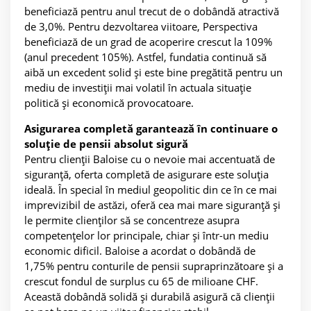
beneficiază pentru anul trecut de o dobândă atractivă
de 3,0%. Pentru dezvoltarea viitoare, Perspectiva
beneficiază de un grad de acoperire crescut la 109%
(anul precedent 105%). Astfel, fundatia continuă să
aibă un excedent solid și este bine pregătită pentru un
mediu de investiții mai volatil în actuala situație
politică și economică provocatoare.
Asigurarea completă garantează în continuare o
soluție de pensii absolut sigură
Pentru clienții Baloise cu o nevoie mai accentuată de
siguranță, oferta completă de asigurare este soluția
ideală. În special în mediul geopolitic din ce în ce mai
imprevizibil de astăzi, oferă cea mai mare siguranță și
le permite clienților să se concentreze asupra
competențelor lor principale, chiar și într-un mediu
economic dificil. Baloise a acordat o dobândă de
1,75% pentru conturile de pensii supraprinzătoare și a
crescut fondul de surplus cu 65 de milioane CHF.
Această dobândă solidă și durabilă asigură că clienții