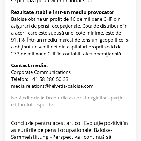
se pot baza pe un viitor financiar stabil.
Rezultate stabile într-un mediu provocator
Baloise obține un profit de 46 de milioane CHF din
asigurări de pensii ocupaționale. Cota de distribuție în
afaceri, care este supusă unei cote minime, este de
91,1%. Într-un mediu marcat de tensiuni geopolitice, s-
a obținut un venit net din capitaluri proprii solid de
273 de milioane CHF în contabilitatea operațională.
Contact media:
Corporate Communications
Telefon: +41 58 280 50 33
media.relations@helvetia-baloise.com
Notă editorială: Drepturile asupra imaginilor aparțin
editorului respectiv.
Concluzie pentru acest articol: Evoluție pozitivă în
asigurările de pensii ocupaționale: Baloise-
Sammelstiftung «Perspectiva» continuă să