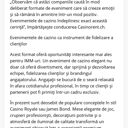
„Observăm că astăzi companiile caută în mod
deliberat formate de eveniment care să creeze emoții
și să rămână în amintire într-un mod pozitiv.
Evenimentele de cazino îndeplinesc exact această
cerință”, împărtășește conducerea Casinorent.ch.
Evenimentele de cazino ca instrument de fidelizare a
clienților
Acest format oferă oportunități interesante mai ales
pentru IMM-uri. Un eveniment de cazino elegant nu
doar că oferă divertisment, dar sprijină și dezvoltarea
echipei, fidelizarea clienților și brandingul
angajatorului. Angajații se bucură de o seară relaxată
în afara cotidianului profesional, în timp ce clienții și
partenerii pot fi primiți într-un cadru exclusiv.
În prezent sunt deosebit de populare conceptele în stil
Casino Royale sau James Bond. Mese elegante de joc,
crupieri profesioniști, decorațiuni potrivite și o
atmosferă de iluminat de calitate transformă un
eveniment obișnuit într-o experiență premium.