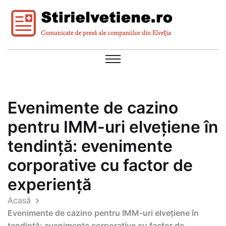
Evenimente de cazino
pentru IMM-uri elvețiene în
tendință: evenimente
corporative cu factor de
experiență
Acasă
Evenimente de cazino pentru IMM-uri elvețiene în
tendință: evenimente corporative cu factor de