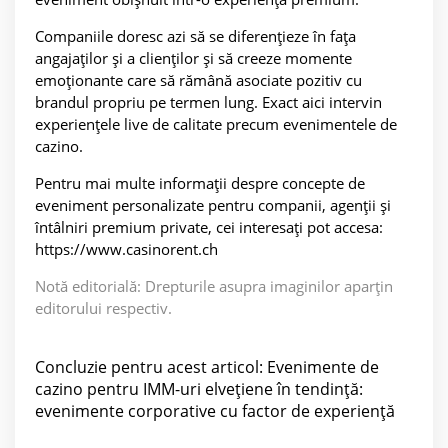
Companiile doresc azi să se diferențieze în fața
angajaților și a clienților și să creeze momente
emoționante care să rămână asociate pozitiv cu
brandul propriu pe termen lung. Exact aici intervin
experiențele live de calitate precum evenimentele de
cazino.
Pentru mai multe informații despre concepte de
eveniment personalizate pentru companii, agenții și
întâlniri premium private, cei interesați pot accesa:
https://www.casinorent.ch
Notă editorială: Drepturile asupra imaginilor aparțin
editorului respectiv.
Concluzie pentru acest articol: Evenimente de
cazino pentru IMM-uri elvețiene în tendință:
evenimente corporative cu factor de experiență