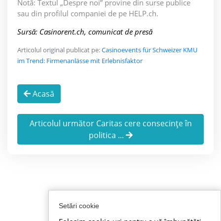
Notă: Textul „Despre noi” provine din surse publice
sau din profilul companiei de pe HELP.ch.
Sursă: Casinorent.ch, comunicat de presă
Articolul original publicat pe:
Casinoevents für Schweizer KMU
im Trend: Firmenanlässe mit Erlebnisfaktor
Acasă
Articolul următor Caritas cere consecințe în
politica ...
Setări cookie