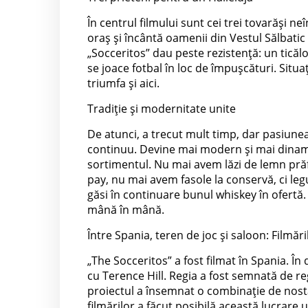
În centrul filmului sunt cei trei tovarăși ne
oraș și încântă oamenii din Vestul Sălbatic
„Socceritos” dau peste rezistență: un ticăl
se joace fotbal în loc de împușcături. Situ
triumfa și aici.
Tradiție și modernitate unite
De atunci, a trecut mult timp, dar pasiunea
continuu. Devine mai modern și mai dinamic 
sortimentul. Nu mai avem lăzi de lemn prăfu
pay, nu mai avem fasole la conservă, ci legu
găsi în continuare bunul whiskey în ofertă.
mână în mână.
Între Spania, teren de joc și saloon: Filmări
„The Socceritos” a fost filmat în Spania. În
cu Terence Hill. Regia a fost semnată de re
proiectul a însemnat o combinație de nostal
filmărilor a făcut posibilă această lucrare 