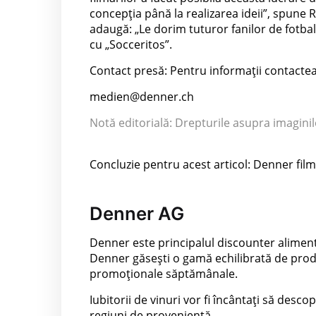
concepția până la realizarea ideii”, spune 
adaugă: „Le dorim tuturor fanilor de fotba
cu „Socceritos”.
Contact presă: Pentru informații contactea
medien@denner.ch
Notă editorială: Drepturile asupra imagini
Concluzie pentru acest articol: Denner fil
Denner AG
Denner este principalul discounter alimenta
Denner găsești o gamă echilibrată de produs
promoționale săptămânale.
Iubitorii de vinuri vor fi încântați să desc
regiuni de proveniență.