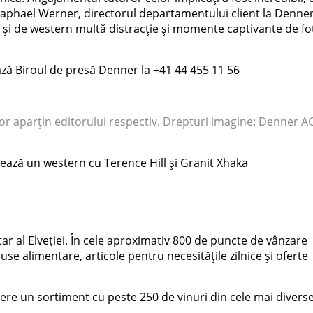
Raphael Werner, directorul departamentului client la Denner,
l și de western multă distracție și momente captivante de fo
ză Biroul de presă Denner la +41 44 455 11 56
lor aparțin editorului respectiv. Drepturi imagine: Denner A
mează un western cu Terence Hill și Granit Xhaka
r al Elveției. În cele aproximativ 800 de puncte de vânzare
e alimentare, articole pentru necesitățile zilnice și oferte
opere un sortiment cu peste 250 de vinuri din cele mai divers