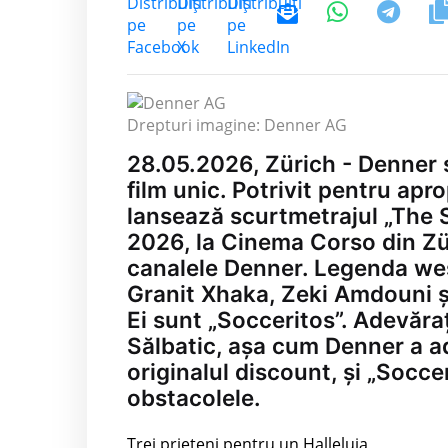
Drepturi imagine: Denner AG
28.05.2026, Zürich - Denner 
film unic. Potrivit pentru ap
lansează scurtmetrajul „The 
2026, la Cinema Corso din Züri
canalele Denner. Legenda weste
Granit Xhaka, Zeki Amdouni ș
Ei sunt „Socceritos”. Adevăraț
Sălbatic, așa cum Denner a adu
originalul discount, și „Socc
obstacolele.
Trei prieteni pentru un Halleluja