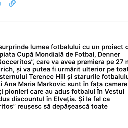
surprinde lumea fotbalului cu un proiect 
ropiata Cupă Mondială de Fotbal, Denner
Socceritos”, care va avea premiera pe 27 
ch, și va putea fi urmărit ulterior pe toa
rnului Terence Hill și starurile fotbalul
i Ana Maria Markovic sunt în fața camerei
i pionieri care au adus fotbalul în Vestul
s discountul în Elveția. Și la fel ca
eritos” reușesc să depășească toate