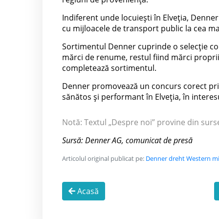
Indiferent unde locuiești în Elveția, Denne
cu mijloacele de transport public la cea ma
Sortimentul Denner cuprinde o selecție co
mărci de renume, restul fiind mărci propri
completează sortimentul.
Denner promovează un concurs corect prin p
sănătos și performant în Elveția, în intere
Notă: Textul „Despre noi” provine din surs
Sursă: Denner AG, comunicat de presă
Articolul original publicat pe:
Denner dreht Western mit
Acasă