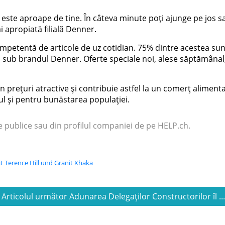
r este aproape de tine. În câteva minute poți ajunge pe jos s
i apropiată filială Denner.
mpetentă de articole de uz cotidian. 75% dintre acestea sun
i sub brandul Denner. Oferte speciale noi, alese săptămânal
rețuri atractive și contribuie astfel la un comerț aliment
sul și pentru bunăstarea populației.
e publice sau din profilul companiei de pe HELP.ch.
 Terence Hill und Granit Xhaka
Articolul următor Adunarea Delegaților Constructorilor îl ..