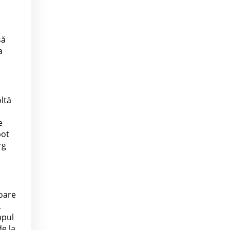
să
a
oltă
e
pot
rg
ioare
,
mpul
de la