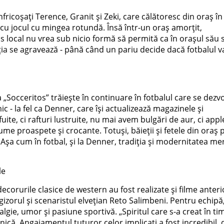
înfricoșați Terence, Granit și Zeki, care călătoresc din oraș în
 cu jocul cu mingea rotundă. Însă într-un oraș amorțit,
os local nu vrea sub nicio formă să permită ca în orașul său 
ația se agravează - până când un pariu decide dacă fotbalul v
 „Socceritos” trăiește în continuare în fotbalul care se dezv
- la fel ca Denner, care își actualizează magazinele și
ite, ci rafturi lustruite, nu mai avem bulgări de aur, ci appl
me proaspete și crocante. Totuși, băieții și fetele din oraș 
 Așa cum în fotbal, și la Denner, tradiția și modernitatea me
le
 decorurile clasice de western au fost realizate și filme anter
gizorul și scenaristul elvețian Reto Salimbeni. Pentru echipă
gie, umor și pasiune sportivă. „Spiritul care s-a creat în ti
unică. Angajamentul tuturor celor implicați a fost incredibil, 