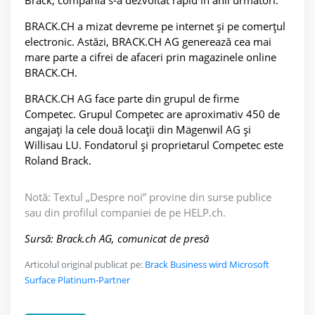
Brack, compania s-a dezvoltat rapid în anii următori.
BRACK.CH a mizat devreme pe internet și pe comerțul
electronic. Astăzi, BRACK.CH AG generează cea mai
mare parte a cifrei de afaceri prin magazinele online
BRACK.CH.
BRACK.CH AG face parte din grupul de firme
Competec. Grupul Competec are aproximativ 450 de
angajați la cele două locații din Mägenwil AG și
Willisau LU. Fondatorul și proprietarul Competec este
Roland Brack.
Notă: Textul „Despre noi” provine din surse publice
sau din profilul companiei de pe HELP.ch.
Sursă: Brack.ch AG, comunicat de presă
Articolul original publicat pe:
Brack Business wird Microsoft
Surface Platinum-Partner