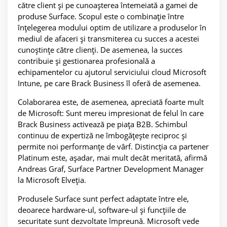
către client și pe cunoașterea întemeiată a gamei de
produse Surface. Scopul este o combinație între
înțelegerea modului optim de utilizare a produselor în
mediul de afaceri și transmiterea cu succes a acestei
cunoștințe către clienți. De asemenea, la succes
contribuie și gestionarea profesională a
echipamentelor cu ajutorul serviciului cloud Microsoft
Intune, pe care Brack Business îl oferă de asemenea.
Colaborarea este, de asemenea, apreciată foarte mult
de Microsoft: Sunt mereu impresionat de felul în care
Brack Business activează pe piața B2B. Schimbul
continuu de expertiză ne îmbogățește reciproc și
permite noi performanțe de vârf. Distincția ca partener
Platinum este, așadar, mai mult decât meritată, afirmă
Andreas Graf, Surface Partner Development Manager
la Microsoft Elveția.
Produsele Surface sunt perfect adaptate între ele,
deoarece hardware-ul, software-ul și funcțiile de
securitate sunt dezvoltate împreună. Microsoft vede