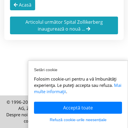
Acasă
Articolul următor Spital Zollikerberg
inaugurează o nouă ...
Setări cookie
Folosim cookie-uri pentru a vă îmbunătăți
experiența. Le puteți accepta sau refuza.
Mai
multe informații
.
© 1996-2026 Stirielvetiene.ro – O publicație a HELP Media
Acceptă toate
AG, Zürich, Elveția – Toate drepturile rezervate
Despre noi
|
Imprint
|
Termeni și condiții
|
Politica privind
Refuză cookie-urile neesențiale
cookie-urile
|
Politica de confidențialitate